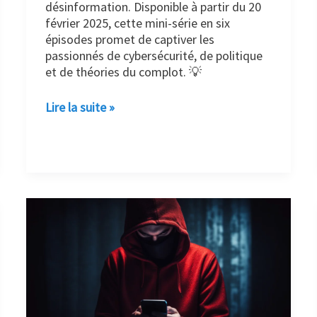
désinformation. Disponible à partir du 20
février 2025, cette mini-série en six
épisodes promet de captiver les
passionnés de cybersécurité, de politique
et de théories du complot. 💡
Lire la suite »
Un
pirate
basé
au
Mexique
cible