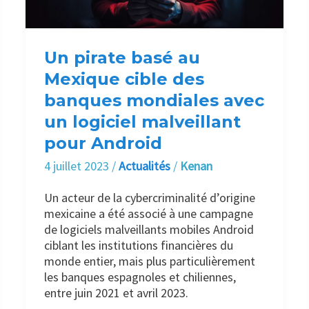
des
banques
mondiales
avec
Un pirate basé au
un
Mexique cible des
logiciel
banques mondiales avec
malveillant
pour
un logiciel malveillant
Android
pour Android
4 juillet 2023
/
Actualités
/
Kenan
Un acteur de la cybercriminalité d’origine
mexicaine a été associé à une campagne
de logiciels malveillants mobiles Android
ciblant les institutions financières du
monde entier, mais plus particulièrement
les banques espagnoles et chiliennes,
entre juin 2021 et avril 2023.