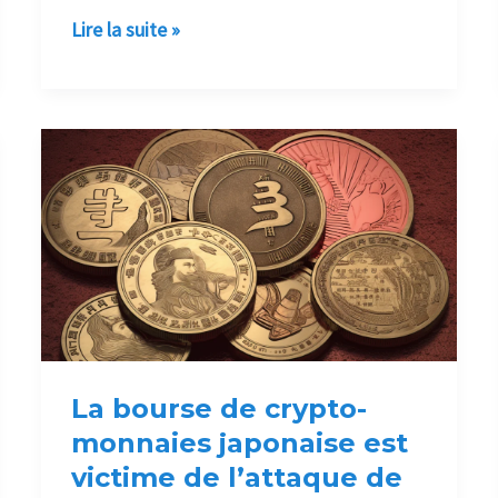
Lire la suite »
La
bourse
de
crypto-
monnaies
japonaise
est
victime
de
l’attaque
La bourse de crypto-
de
monnaies japonaise est
la
victime de l’attaque de
porte