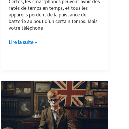
Certes, les smartphones peuvent avoir des
ratés de temps en temps, et tous les
appareils perdent de la puissance de
batterie au bout d’un certain temps. Mais
votre téléphone
Lire la suite »
Les
piratages
visant
les
commissions
d’examen