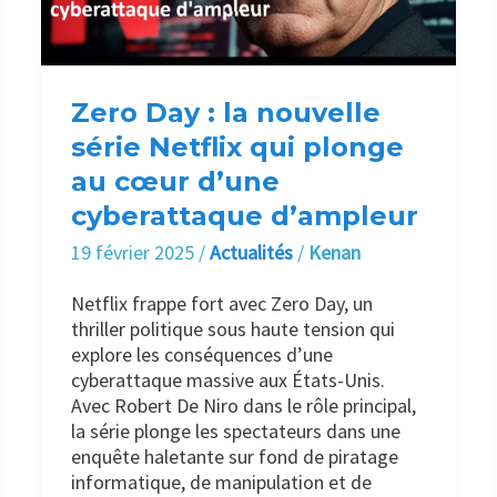
série
Netflix
qui
plonge
au
Zero Day : la nouvelle
cœur
série Netflix qui plonge
d’une
au cœur d’une
cyberattaque
d’ampleur
cyberattaque d’ampleur
19 février 2025
/
Actualités
/
Kenan
Netflix frappe fort avec Zero Day, un
thriller politique sous haute tension qui
explore les conséquences d’une
cyberattaque massive aux États-Unis.
Avec Robert De Niro dans le rôle principal,
la série plonge les spectateurs dans une
enquête haletante sur fond de piratage
informatique, de manipulation et de