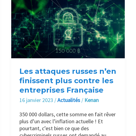
Les
attaques
russes
n’en
finissent
plus
contre
les
entreprises
Française
Les attaques russes n’en
finissent plus contre les
entreprises Française
16 janvier 2023
/
Actualités
/
Kenan
350 000 dollars, cette somme en fait rêver
plus d’un avec l’inflation actuelle ! Et
pourtant, c’est bien ce que des
cybercriminels russes ont demandé au