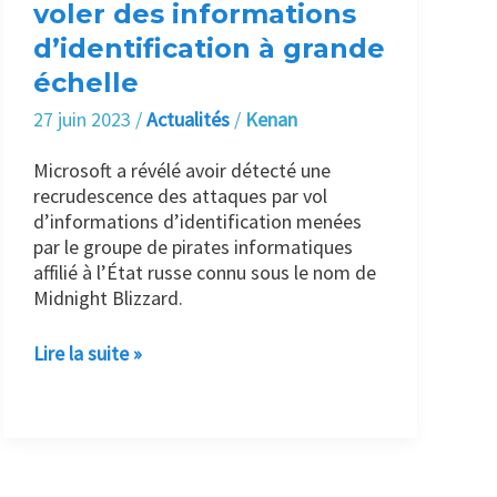
des
voler des informations
informations
d’identification à grande
d’identification
échelle
à
grande
27 juin 2023
/
Actualités
/
Kenan
échelle
Microsoft a révélé avoir détecté une
recrudescence des attaques par vol
d’informations d’identification menées
par le groupe de pirates informatiques
affilié à l’État russe connu sous le nom de
Midnight Blizzard.
Lire la suite »