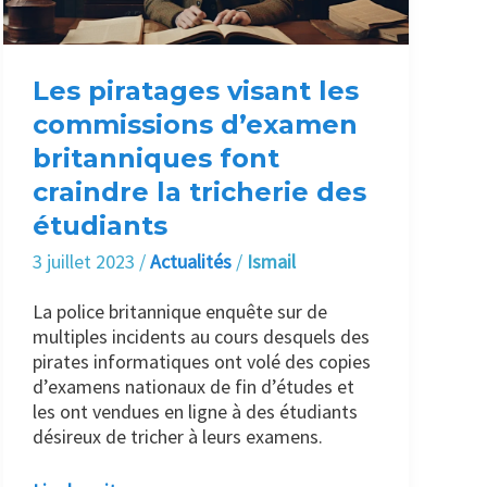
britanniques
font
craindre
la
Les piratages visant les
tricherie
commissions d’examen
des
britanniques font
étudiants
craindre la tricherie des
étudiants
3 juillet 2023
/
Actualités
/
Ismail
La police britannique enquête sur de
multiples incidents au cours desquels des
pirates informatiques ont volé des copies
d’examens nationaux de fin d’études et
les ont vendues en ligne à des étudiants
désireux de tricher à leurs examens.