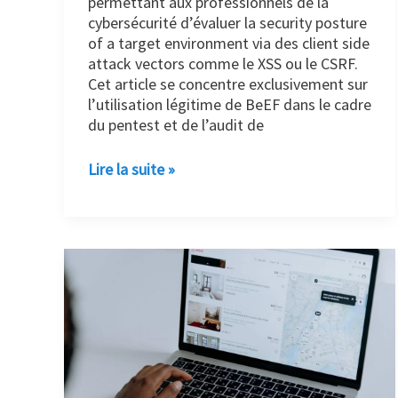
permettant aux professionnels de la
cybersécurité d’évaluer la security posture
of a target environment via des client side
attack vectors comme le XSS ou le CSRF.
Cet article se concentre exclusivement sur
l’utilisation légitime de BeEF dans le cadre
du pentest et de l’audit de
Lire la suite »
Nouvelles
attaques
de
phishing
imitant
Booking.com