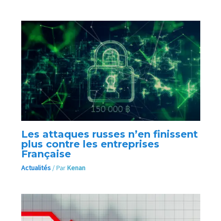
Les attaques russes n’en finissent
plus contre les entreprises
Française
Actualités
/ Par
Kenan