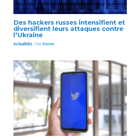
Des hackers russes intensifient et
diversifient leurs attaques contre
l’Ukraine
Actualités
/ Par
Kenan