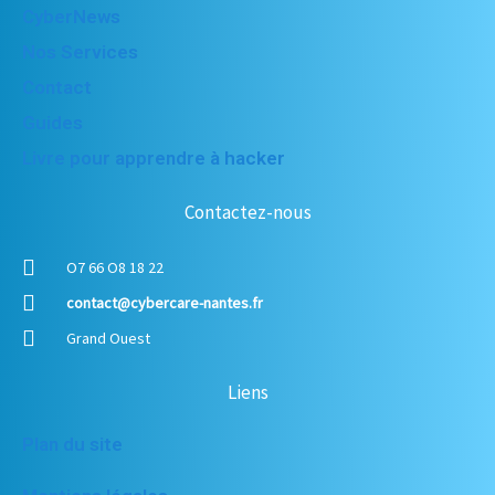
CyberNews
Nos Services
Contact
Guides
Livre pour apprendre à hacker
Contactez-nous
O7 66 O8 18 22
contact@cybercare-nantes.fr
Grand Ouest
Liens
Plan du site