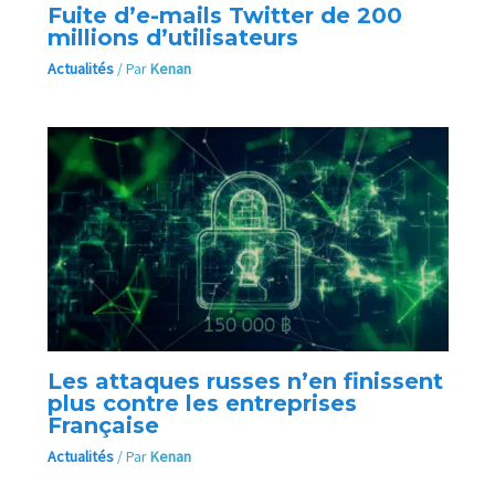
Fuite d’e-mails Twitter de 200
millions d’utilisateurs
Actualités
/ Par
Kenan
Les attaques russes n’en finissent
plus contre les entreprises
Française
Actualités
/ Par
Kenan