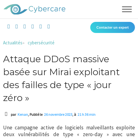
Aller
au
contenu
L
I
F
T
X
Y
Contacter un expert
i
n
a
i
-
o
n
s
c
k
t
u
k
t
e
t
w
t
Actualités
cybersécurité
>
e
a
b
o
i
u
d
g
o
k
t
b
i
r
o
t
e
Attaque DDoS massive
n
a
k
e
m
r
basée sur Mirai exploitant
des failles de type « jour
zéro »
par
Kenan
, Publié le
26 novembre 2023
, à
21 h 36 min
Une campagne active de logiciels malveillants exploite
deux vulnérabilités de type « zero-day » avec une