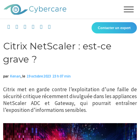
Aller
au
contenu
L
I
F
T
X
Y
Contacter un expert
i
n
a
i
-
o
n
s
c
k
t
u
k
t
e
t
w
t
Citrix NetScaler : est-ce
e
a
b
o
i
u
d
g
o
k
t
b
grave ?
i
r
o
t
e
n
a
k
e
m
r
par
Kenan
, le
19 octobre 2023
23 h 07 min
Citrix met en garde contre l’exploitation d’une faille de
sécurité critique récemment divulguée dans les appliances
NetScaler ADC et Gateway, qui pourrait entraîner
l’exposition d’informations sensibles.