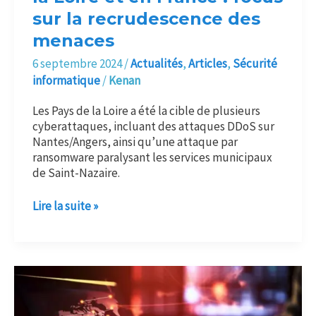
des
sur la recrudescence des
menaces
menaces
6 septembre 2024
/
Actualités
,
Articles
,
Sécurité
informatique
/
Kenan
Les Pays de la Loire a été la cible de plusieurs
cyberattaques, incluant des attaques DDoS sur
Nantes/Angers, ainsi qu’une attaque par
ransomware paralysant les services municipaux
de Saint-Nazaire.
Lire la suite »
5
techniques
pour