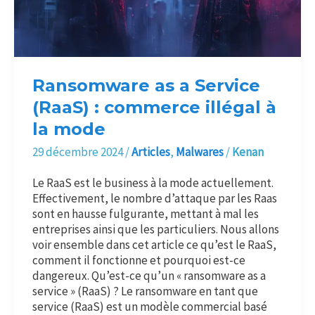
illégal
à
la
mode
Ransomware as a Service
(RaaS) : commerce illégal à
la mode
29 décembre 2024
/
Articles
,
Malwares
/
Kenan
Le RaaS est le business à la mode actuellement.
Effectivement, le nombre d’attaque par les Raas
sont en hausse fulgurante, mettant à mal les
entreprises ainsi que les particuliers. Nous allons
voir ensemble dans cet article ce qu’est le RaaS,
comment il fonctionne et pourquoi est-ce
dangereux. Qu’est-ce qu’un « ransomware as a
service » (RaaS) ? Le ransomware en tant que
service (RaaS) est un modèle commercial basé