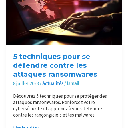
se
défendre
contre
les
attaques
ransomwares
5 techniques pour se
défendre contre les
attaques ransomwares
8 juillet 2023
/
Actualités
/
Ismail
Découvrez 5 techniques pour se protéger des
attaques ransomwares. Renforcez votre
cybersécurité et apprenez à vous défendre
contre les rançongiciels et les malwares.