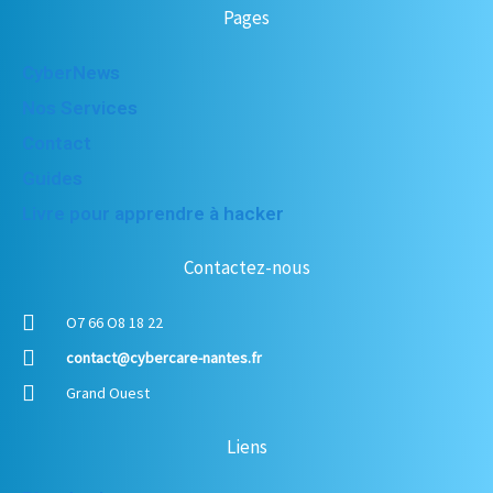
Pages
CyberNews
Nos Services
Contact
Guides
Livre pour apprendre à hacker
Contactez-nous
O7 66 O8 18 22
contact@cybercare-nantes.fr
Grand Ouest
Liens