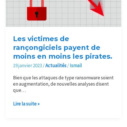
moins
en
moins
les
pirates.
Les victimes de
rançongiciels payent de
moins en moins les pirates.
19 janvier 2023
/
Actualités
/
Ismail
Bien que les attaques de type ransomware soient
en augmentation, de nouvelles analyses disent
que…
Lire la suite »