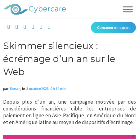
Aller
au
contenu
L
I
F
T
X
Y
Contacter un expert
i
n
a
i
-
o
n
s
c
k
t
u
k
t
e
t
w
t
Skimmer silencieux :
e
a
b
o
i
u
d
g
o
k
t
b
écrémage d’un an sur le
i
r
o
t
e
n
a
k
e
m
r
Web
par
Kenan
, le
3 octobre 2023
0 h 14 min
Depuis plus d’un an, une campagne motivée par des
considérations financières cible les entreprises de
paiement en ligne en Asie-Pacifique, en Amérique du Nord
et en Amérique latine au moyen de dispositifs d’écrémage.